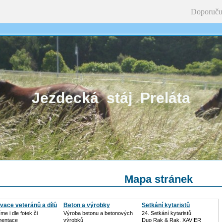
Doporuču
Jezdecká stáj Preláta
Mapa stránek
vace veteránů a dílů
Beton a výrobky
Setkání kytaristů
me i dle fotek či
Výroba betonu a betonových
24. Setkání kytaristů
entace
výrobků
Duo Rak & Rak, XAVIER