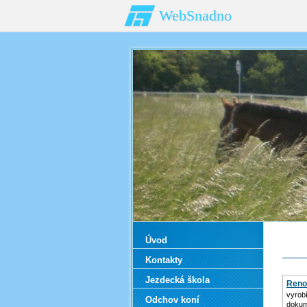
WebSnadno
Úvod
Kontakty
Jezdecká škola
Reno
vyrobí
Odchov koní
dokum