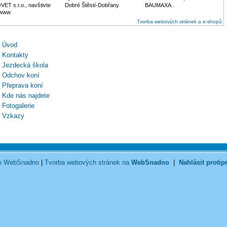
ET s.r.o., navštivte
Dobré Štěstí-Dobřany
BAUMAXA..
 www
Tvorba webových stránek a e-shopů
Úvod
Kontakty
Jezdecká škola
Odchov koní
Přeprava koní
Kde nás najdete
Fotogalerie
Vzkazy
ce WebSnadno
|
Tvorba webových stránek na
WebSnadno
|
Nahlásit protip