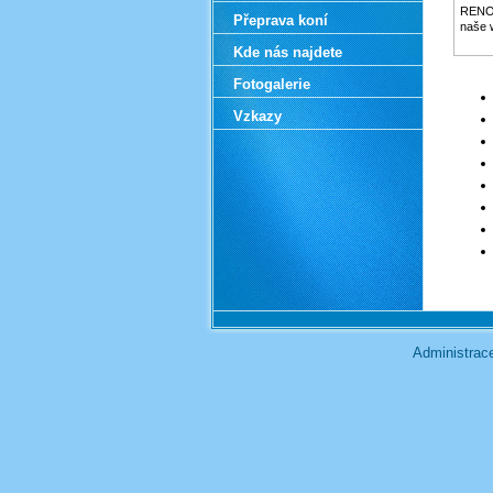
RENOV
Přeprava koní
naše
Kde nás najdete
Fotogalerie
Vzkazy
Administra