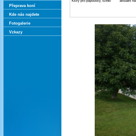
Kšíry pro papoušky, szelki
aktuální n
Přeprava koní
Kde nás najdete
Fotogalerie
Vzkazy