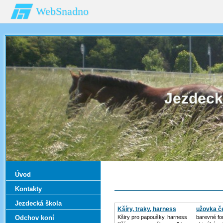
WebSnadno
Jezdeck
Úvod
Kontakty
Jezdecká škola
Kšíry, traky, harness
užovka č
Odchov koní
Kširy pro papoušky, harness
barevné fo