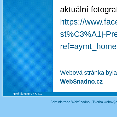
aktuální fotogra
https://www.f
st%C3%A1j-Pr
ref=aymt_home
Webová stránka byla
WebSnadno.cz
Návštěvnost:
0 / 77419
Administrace WebSnadno
|
Tvorba webovýc